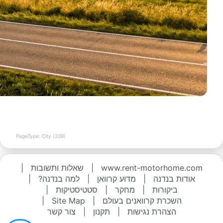
PageType: City (339)
www.rent-motorhome.com
|
שאלות ותשובות
|
אודות בנדנה
|
מדוע קרוואן
|
למה בנדנה?
|
ביקורות
|
מחקר
|
סטטיסטיקות
|
השכרת קרוואנים בעולם
|
Site Map
|
הצהרת נגישות
|
תקנון
|
צור קשר