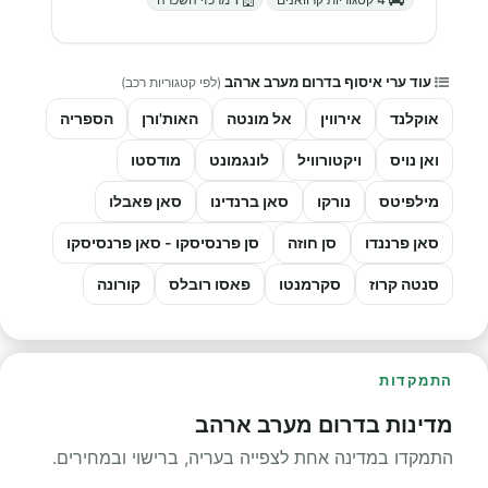
עוד ערי איסוף בדרום מערב ארהב
(לפי קטגוריות רכב)
אוקלנד
אירווין
אל מונטה
האות'ורן
הספריה
ואן נויס
ויקטורוויל
לונגמונט
מודסטו
מילפיטס
נורקו
סאן ברנדינו
סאן פאבלו
סאן פרננדו
סן חוזה
סן פרנסיסקו - סאן פרנסיסקו
סנטה קרוז
סקרמנטו
פאסו רובלס
קורונה
התמקדות
מדינות בדרום מערב ארהב
התמקדו במדינה אחת לצפייה בעריה, ברישוי ובמחירים.