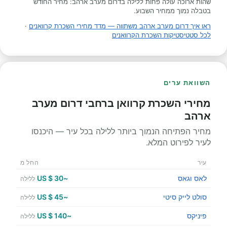
שהות ארוכה עולה פחות ללילה בדרום מערב ארהב: מחיר החודש
בטבלה נמוך ממחיר השבוע.
ראו איך דרום מערב ארהב משתווה — מדד מחירי השכרת קרוואנים
·
לכל סטטיסטיקות השכרת הקרוואנים
השוואת ערים
מחירי השכרת קרוואן ברחבי דרום מערב
ארהב
מחיר הפתיחה הנמוך ביותר ללילה בכל עיר — היכנסו
לעיר לפירוט המלא.
עיר
החל מ
לאס וגאס
~30 $ US
ללילה
סולט לייק סיטי
~45 $ US
ללילה
פיניקס
~140 $ US
ללילה