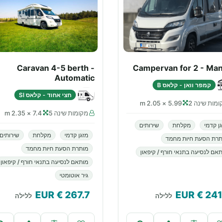
Caravan 4-5 berth -
Campervan for 2 - Man
Automatic
קמפר וואן - קלאס B
חצי אחוד - קלאס SI
מות שינה 2
5.99 × 2.05 m
מקומות שינה 5
7.4 × 2.35 m
ן קדמי
מקלחת
שירותים
מזגן קדמי
מקלחת
שירותים
תרת הסעת חיות מחמד
מותרת הסעת חיות מחמד
אם לנסיעה בתנאי חורף / קיפאון
מותאם לנסיעה בתנאי חורף / קיפאון
גיר אוטומטי
€ EUR
267.7
€ EUR
241
ללילה
ללילה