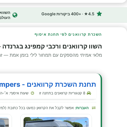
4.5★ · +400 ביקורות Google
העולם
השכרת קרוואנים לפי תחנת איסוף
השוו קרוואנים ורכבי קמפינג בגרנדה 
מלאי אמיתי מהספקים עם תמחור לילי בזמן אמת — זמינ
תחנת השכרת קרוואנים - Anywhere Campers - גרנדה - נמל תעופה
8 קטגוריות קרוואנים בתחנה זו
שעות איסוף: א׳–ה׳ 00:00–23:30 · שבת 00:00–23:30 · ראשון 00:00–
העברות:
אפשר לקבל את הקרוואן כמעט בכל כתובת (למע