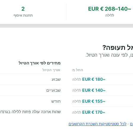
2
~140–268 € EUR
ללילה
תחנות איסוף
מל תעופה?
לפי עונה ואורך הטיול.
מחירים לפי אורך הטיול
החל מ
אורך הטיול
~180 € EUR
שבוע
ללילה
~140 € EUR
שבועיים
ללילה
~155 € EUR
חודש
ללילה
שהות ארוכה עולה פחות ללילה בגרנד
~170 € EUR
ללילה
ם
·
לכל סטטיסטיקות השכרת הקרוואנים