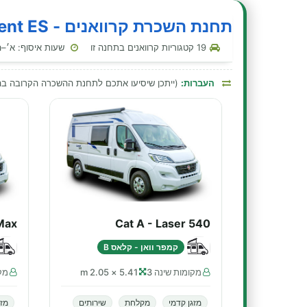
תחנת השכרת קרוואנים - BluRent ES - גרנדה - נמל תעופה
19 קטגוריות קרוואנים בתחנה זו
שעות איסוף: א׳–ה׳ 09:00–19:00 · שבת 09:00–19:00 · ראשון :00
העברות:
(ייתכן שיסיעו אתכם לתחנת ההשכרה הקרובה 
Max
Cat A - Laser 540
קמפר וואן - קלאס B
מקומות שינה 3
5.41 × 2.05 m
מקו
מזגן קדמי
מקלחת
שירותים
מזג