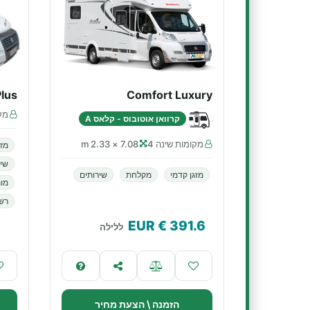
lus
Comfort Luxury
מקו
קרוואן אוטובוס - קלאס A
מקומות שינה 4
7.08 × 2.33 m
מזג
שיר
מזגן קדמי
מקלחת
שירותים
מות
רשא
€ EUR
391.6
ללילה
הזמנה \ הצעת מחיר