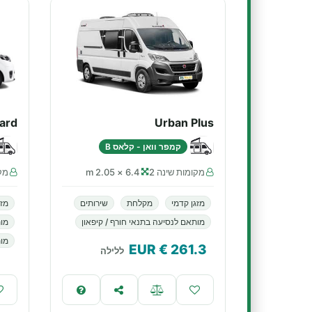
ard
Urban Plus
קמפר וואן - קלאס B
מקומות שינה 2
6.4 × 2.05 m
מקו
מזגן קדמי
מקלחת
שירותים
מזג
מותאם לנסיעה בתנאי חורף / קיפאון
מו
מות
€ EUR
261.3
ללילה