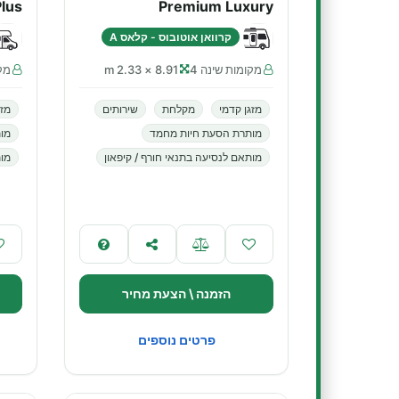
lus
Premium Luxury
קרוואן אוטובוס - קלאס A
מקומות שינה 4
8.91 × 2.33 m
מקו
מזגן קדמי
מקלחת
שירותים
מזג
מותרת הסעת חיות מחמד
מו
מותאם לנסיעה בתנאי חורף / קיפאון
מות
הזמנה \ הצעת מחיר
פרטים נוספים