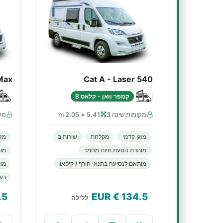
Max
Cat A - Laser 540
קמפר וואן - קלאס B
מקומות שינה 3
5.41 × 2.05 m
מקו
מזגן קדמי
מקלחת
שירותים
מזג
מותרת הסעת חיות מחמד
מו
מותאם לנסיעה בתנאי חורף / קיפאון
מות
רשא
.5
€ EUR
134.5
ללילה