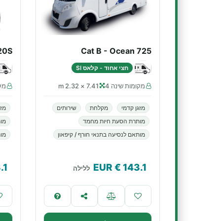
 20S
Cat B - Ocean 725
חצי אחוד - קלאס SI
מקומות שינה 4
7.41 × 2.32 m
מקו
מזגן קדמי
מקלחת
שירותים
מזג
מותרת הסעת חיות מחמד
מו
מותאם לנסיעה בתנאי חורף / קיפאון
מות
.1
€ EUR
143.1
ללילה