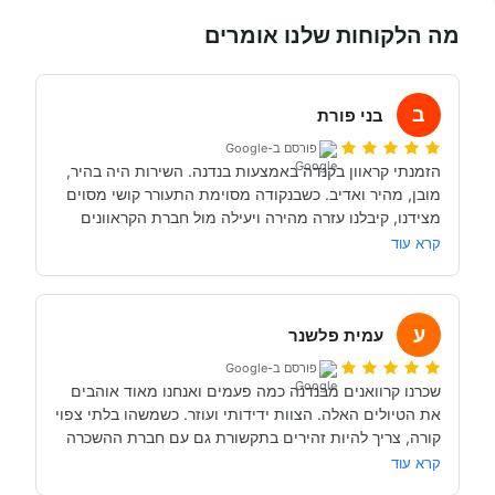
מה הלקוחות שלנו אומרים
ב
בני פורת
פורסם ב-Google
הזמנתי קראוון בקנדה באמצעות בנדנה. השירות היה בהיר, 
מובן, מהיר ואדיב. כשבנקודה מסוימת התעורר קושי מסוים 
מצידנו, קיבלנו עזרה מהירה ויעילה מול חברת הקראוונים 
הקנדית. אגב, גם המחיר היה תחרותי מול המקבילים בחו"ל. 
קרא עוד
בהחלט ממליץ מאד על בנדנה.
ע
עמית פלשנר
פורסם ב-Google
שכרנו קרוואנים מבנדנה כמה פעמים ואנחנו מאוד אוהבים 
את הטיולים האלה. הצוות ידידותי ועוזר. כשמשהו בלתי צפוי 
קורה, צריך להיות זהירים בתקשורת גם עם חברת ההשכרה 
וגם עם בנדנה. במקרה אחד היה סכסוך ואבי היה צריך לעזור 
קרא עוד
לתקשר עם החברה כדי לפתור אותו.