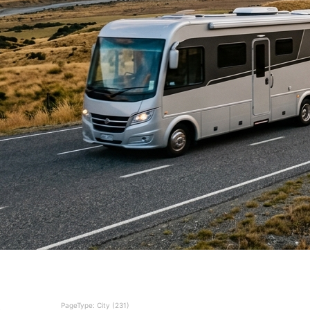
PageType: City (231)