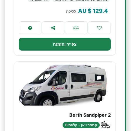
$ AU
129.4
ללילה
צפייה והזמנה
2 Berth Sandpiper
קמפר וואן - קלאס B