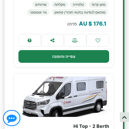
מזגן קדמי
טלוויזיה
מקלחת
שירותים
מותאם לנסיעה בתנאי חורף / קיפאון
גיר אוטומטי
$ AU
176.1
ללילה
צפייה והזמנה
Hi Top - 2 Berth