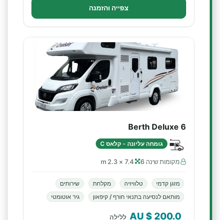
צפייה והזמנה
6 Berth Deluxe
גומחה עליונה - קלאס C
מקומות שינה 6
7.4 × 2.3 m
מזגן קדמי
טלוויזיה
מקלחת
שירותים
מותאם לנסיעה בתנאי חורף / קיפאון
גיר אוטומטי
$ AU
200.0
ללילה