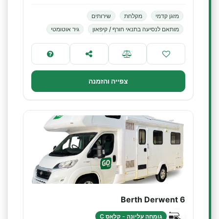
מזגן קדמי
מקלחת
שירותים
מותאם לנסיעה בתנאי חורף / קיפאון
גיר אוטומטי
צפייה והזמנה
6 Berth Derwent
גומחה עליונה - קלאס C