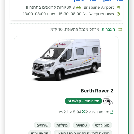
Brisbane Airport
8 קטגוריות קרוואנים בתחנה זו
שעות איסוף: א׳–ה׳ 08:00–15:30 · שבת 08:00–13:00
העברות:
מרחק מנמל התעופה: 10 ק"מ
2 Berth Rover
חצי אחוד - קלאס SI
מקומות שינה 2
5.94 × 2.1 m
מזגן קדמי
טלוויזיה
מקלחת
שירותים
מותאם לנסיעה בתנאי חורף / קיפאון
גיר אוטומטי