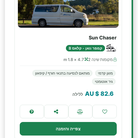
Sun Chaser
קמפר וואן - קלאס B
מקומות שינה 2
4.7 × 1.8 m
מזגן קדמי
מותאם לנסיעה בתנאי חורף / קיפאון
גיר אוטומטי
$ AU
82.6
ללילה
צפייה והזמנה