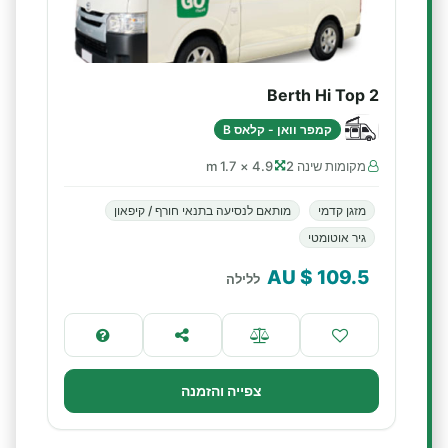
2 Berth Hi Top
קמפר וואן - קלאס B
מקומות שינה 2
4.9 × 1.7 m
מזגן קדמי
מותאם לנסיעה בתנאי חורף / קיפאון
גיר אוטומטי
$ AU
109.5
ללילה
צפייה והזמנה