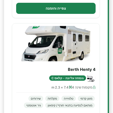
צפייה והזמנה
4 Berth Henty
גומחה עליונה - קלאס C
מקומות שינה 4
7.4 × 2.3 m
מזגן קדמי
טלוויזיה
מקלחת
שירותים
מותאם לנסיעה בתנאי חורף / קיפאון
גיר אוטומטי