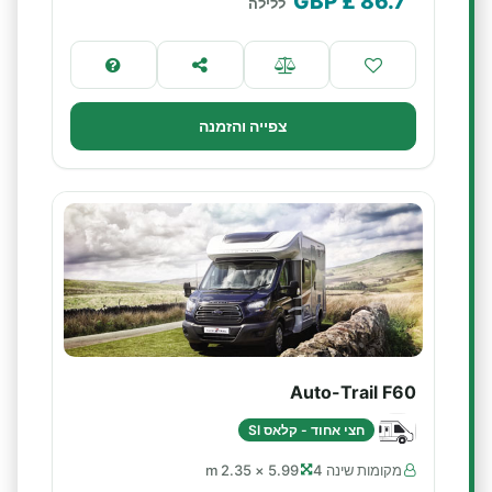
£ GBP
86.7
ללילה
צפייה והזמנה
Auto-Trail F60
חצי אחוד - קלאס SI
מקומות שינה 4
5.99 × 2.35 m