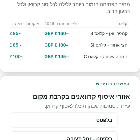
מחיר הפתיחה הנמוך ביותר ללילה לכל סוג קרוואן ולכל
רבעון קרוב.
קלאס
יולי–ספטמבר 2026
אוקטובר–דצמבר 2026
קמפר וואן - קלאס B
~160 £ GBP
~85 £ GBP
חצי אחוד - קלאס SI
~180 £ GBP
~85 £ GBP
גומחה עליונה - קלאס C
~195 £ GBP
~100 £ GBP
המשיכו בחיפוש
אזורי איסוף קרוואנים בקרבת מקום
עיירות סמוכות שבהן תוכלו לאסוף קרוואן.
בלפסט
בלפסט - נמל תעופה