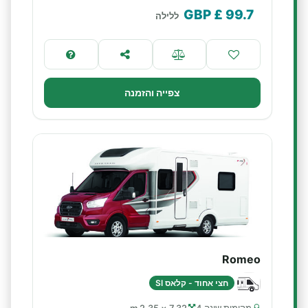
£ GBP
99.7
ללילה
צפייה והזמנה
Romeo
חצי אחוד - קלאס SI