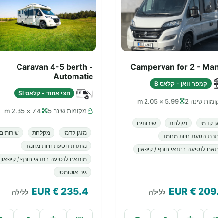
Caravan 4-5 berth -
Campervan for 2 - Man
Automatic
קמפר וואן - קלאס B
חצי אחוד - קלאס SI
מות שינה 2
5.99 × 2.05 m
מקומות שינה 5
7.4 × 2.35 m
ן קדמי
מקלחת
שירותים
מזגן קדמי
מקלחת
שירותים
תרת הסעת חיות מחמד
מותרת הסעת חיות מחמד
אם לנסיעה בתנאי חורף / קיפאון
מותאם לנסיעה בתנאי חורף / קיפאון
גיר אוטומטי
€ EUR
235.4
€ EUR
209
ללילה
ללילה