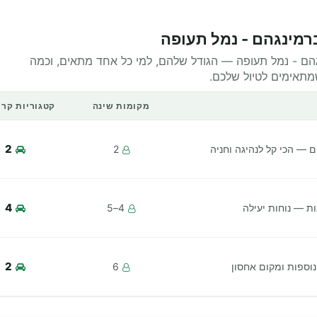
ברמינגהם - נמל תעופה
נגהם - נמל תעופה — הגודל שלהם, למי כל אחד מתאים, וכמה
שמתאימים לטיול שלכם.
מקומות שינה
קטגוריות קרו
2
יים — הכי קל לנהיגה וחניה
2
4
ת — נוחות יעילה
4–5
2
ספות ומקום אחסון
6