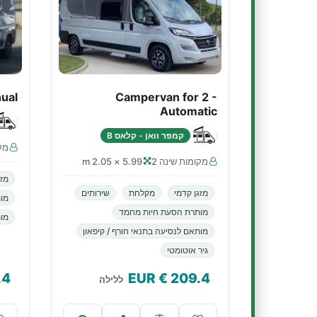
ual
Campervan for 2 -
Automatic
קמפר וואן - קלאס B
מקו
מקומות שינה 2
5.99 × 2.05 m
מזג
מזגן קדמי
מקלחת
שירותים
מו
מותרת הסעת חיות מחמד
מות
מותאם לנסיעה בתנאי חורף / קיפאון
גיר אוטומטי
.4
€ EUR
209.4
ללילה