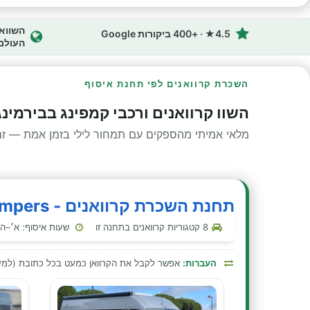
4.5★ · +400 ביקורות Google
העולם
השכרת קרוואנים לפי תחנת איסוף
השוו קרוואנים ורכבי קמפינג בבירמינ
מלאי אמיתי מהספקים עם תמחור לילי בזמן אמת — זמינ
תחנת השכרת קרוואנים - Anywhere Campers - בירמינגהם - ברמינגהם - נמל תעופה
8 קטגוריות קרוואנים בתחנה זו
שעות איסוף: א׳–ה׳ 00:00–23:30 · שבת 00:00–23:30 · ראשון 00:00–
העברות:
אפשר לקבל את הקרוואן כמעט בכל כתובת (למע