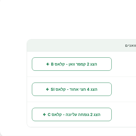
ואנים
פעולות
הצג 2 קמפר וואן - קלאס B
הצג 4 חצי אחוד - קלאס SI
הצג 2 גומחה עליונה - קלאס C