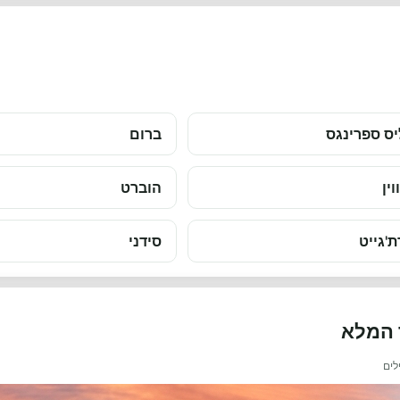
ס ספרינגס
ברום
וין
הוברט
ת'גייט
סידני
ך המלא
לים