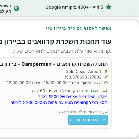
4.5★ · +400 ביקורות Google
העולם
אפשר לאסוף גם ליד ביירון ביי
עוד תחנות השכרת קרוואנים בביירון בי
נקודות איסוף ללא רכבים זמינים לתאריכים שלך.
תחנת השכרת קרוואנים - Camperman - ביירון ביי
Gold Coast Airport
153.578693327802
שעות איסוף: א׳–ה׳ 09:00–15:00 · שבת 09:00–12:00
העברות:
מרחק מנמל התעופה: 63 ק"מ
פיקדון והשתתפות עצמית של $500 בלבד
90% מצי הקרוואנים מגיע עם פחות מ-200,000 קילומטר
אין רכבים זמינים לתאריכים אלה
צפייה בתחנת ההשכרה