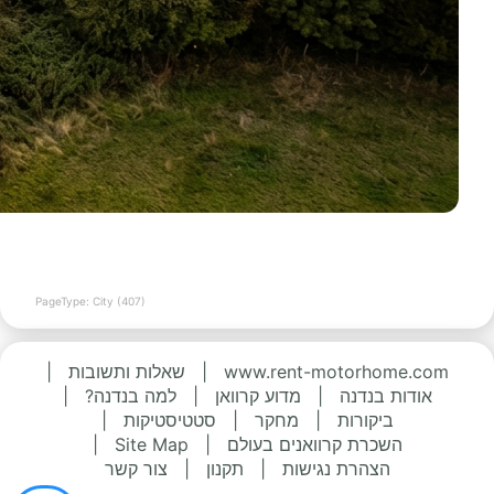
PageType: City (407)
www.rent-motorhome.com
|
שאלות ותשובות
|
אודות בנדנה
|
מדוע קרוואן
|
למה בנדנה?
|
ביקורות
|
מחקר
|
סטטיסטיקות
|
השכרת קרוואנים בעולם
|
Site Map
|
הצהרת נגישות
|
תקנון
|
צור קשר