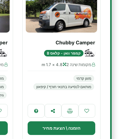
per
Chubby Camper
קמפר וואן - קלאס B
מקומות שינה 2
4.8 × 1.7 m
מקו
מזגן קדמי
מזג
מותאם לנסיעה בתנאי חורף / קיפאון
מות
גיר
הזמנה \ הצעת מחיר