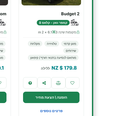
dom
Budget 2
קמפר וואן - קלאס B
מקומות שינה 3
6.1 × 2 m
מקו
מזגן קדמי
טלוויזיה
מקלחת
מזג
שירותים
שיר
מותאם לנסיעה בתנאי חורף / קיפאון
מות
.1
$ NZ
179.8
ללילה
הזמנה \ הצעת מחיר
פרטים נוספים