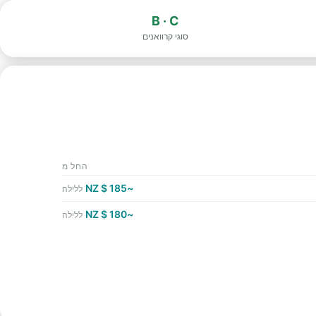
B · C
סוגי קרוואנים
החל מ
~185 $ NZ
ללילה
~180 $ NZ
ללילה