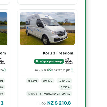
dom
Koru 3 Freedom
קמפר וואן - קלאס B
מקומות שינה 3
6.1 × 2 m
מקו
מזגן קדמי
טלוויזיה
מקלחת
מזג
שירותים
מות
מותאם לנסיעה בתנאי חורף / קיפאון
גיר
.3
$ NZ
210.8
ללילה