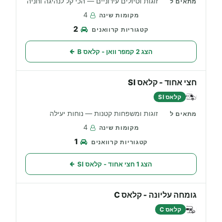
זוגות וטיולים עירוניים — הכי קל לנהיגה וחניה
4
2
הצג 2 קמפר וואן - קלאס B
חצי אחוד - קלאס SI
קלאס SI
זוגות ומשפחות קטנות — נוחות יעילה
4
1
הצג 1 חצי אחוד - קלאס SI
גומחה עליונה - קלאס C
קלאס C