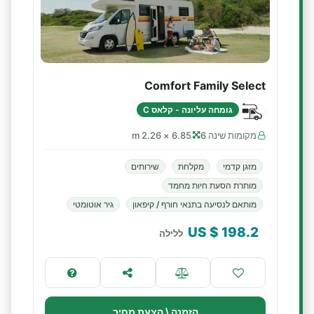
Comfort Family Select
גומחה עליונה - קלאס C
מקומות שינה 6
6.85 × 2.26 m
מזגן קדמי
מקלחת
שירותים
מותרת הסעת חיות מחמד
מותאם לנסיעה בתנאי חורף / קיפאון
גיר אוטומטי
$ US
198.2
ללילה
הזמנה \ הצעת מחיר