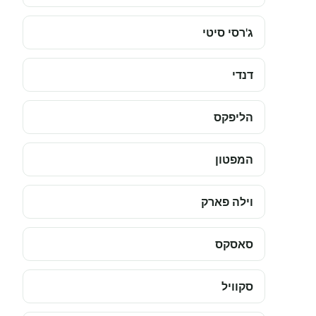
ג'רסי סיטי
דנדי
הליפקס
המפטון
וילה פארק
סאסקס
סקוויל