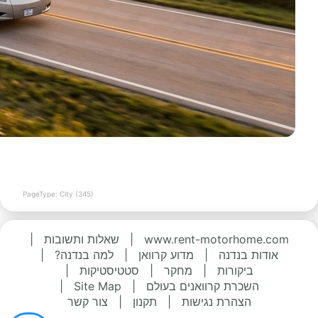
PageType: City (345)
www.rent-motorhome.com
|
שאלות ותשובות
|
אודות בנדנה
|
מדוע קרוואן
|
למה בנדנה?
|
ביקורות
|
מחקר
|
סטטיסטיקות
|
השכרת קרוואנים בעולם
|
Site Map
|
הצהרת נגישות
|
תקנון
|
צור קשר