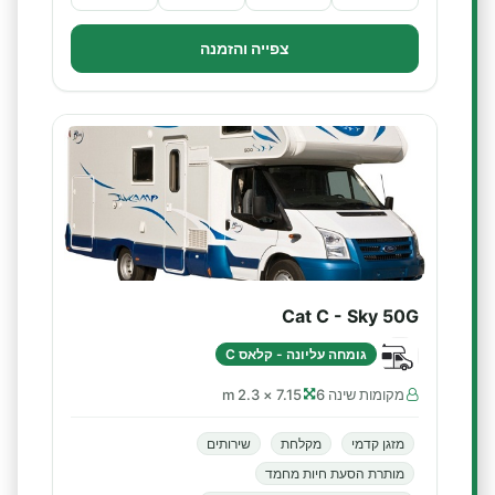
צפייה והזמנה
Cat C - Sky 50G
גומחה עליונה - קלאס C
מקומות שינה 6
7.15 × 2.3 m
מזגן קדמי
מקלחת
שירותים
מותרת הסעת חיות מחמד