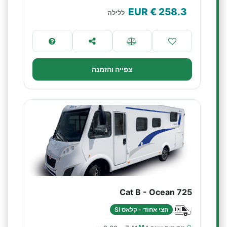
€ EUR
258.3
ללילה
צפייה והזמנה
Cat B - Ocean 725
חצי אחוד - קלאס SI