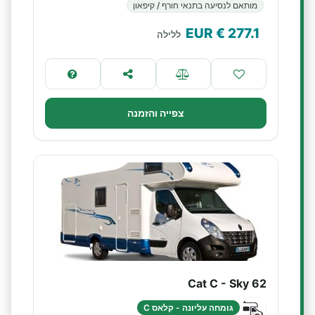
מותאם לנסיעה בתנאי חורף / קיפאון
€ EUR
277.1
ללילה
צפייה והזמנה
Cat C - Sky 62
גומחה עליונה - קלאס C