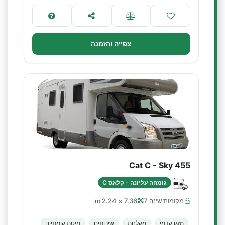
צפייה והזמנה
Cat C - Sky 455
גומחה עליונה - קלאס C
מקומות שינה 7
7.36 × 2.24 m
מזגן קדמי
מקלחת
שירותים
מיטת קומתיים