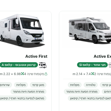
Active First
Active E
חצי אחוד - קלאס SI
קרוואן אוטובוס - קלאס A
מות שינה 2
7.4 × 2.14 m
מקומות שינה 4
6.98 × 2.22 m
ן קדמי
טלוויזיה
מקלחת
מזגן קדמי
מקלחת
שירותים
ותים
מותרת הסעת חיות מחמד
מותרת הסעת חיות מחמד
אם לנסיעה בתנאי חורף / קיפאון
מותאם לנסיעה בתנאי חורף / קיפאון