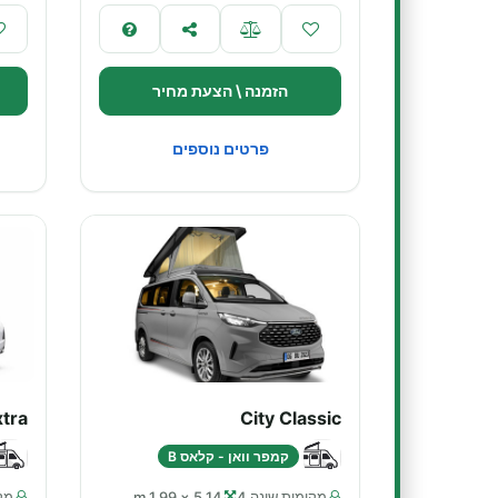
הזמנה \ הצעת מחיר
פרטים נוספים
xtra
City Classic
קמפר וואן - קלאס B
מקומות שינה 4
5.14 × 1.99 m
מקו