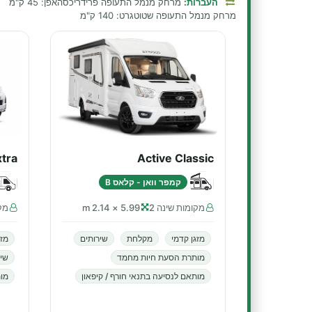
העברות:
מרחק מנמל התעופה פרידריכסהאפן: 45 ק"מ
מרחק מנמל התעופה שטוטגרט: 140 ק"מ
xtra
Active Classic
קמפר וואן - קלאס B
מקומות שינה 2
5.99 × 2.14 m
מקו
מזגן קדמי
מקלחת
שירותים
מזג
מותרת הסעת חיות מחמד
שיר
מותאם לנסיעה בתנאי חורף / קיפאון
מות