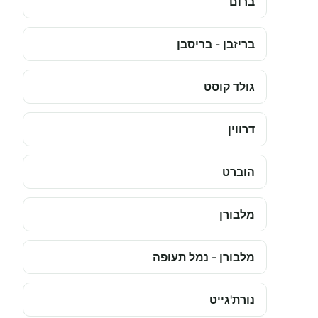
ברום
בריזבן - בריסבן
גולד קוסט
דרווין
הוברט
מלבורן
מלבורן - נמל תעופה
נורת'גייט