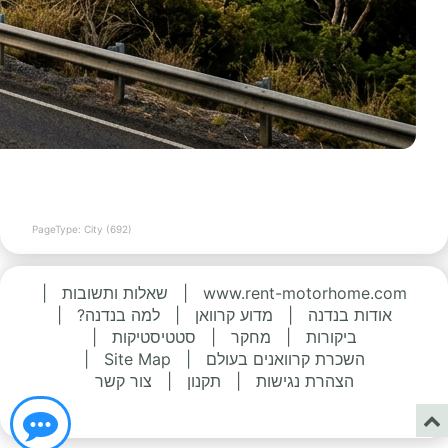
PageType: City (692)
www.rent-motorhome.com
|
שאלות ותשובות
|
אודות בנדנה
|
מדוע קרוואן
|
למה בנדנה?
|
ביקורות
|
מחקר
|
סטטיסטיקות
|
השכרת קרוואנים בעולם
|
Site Map
|
הצהרת נגישות
|
תקנון
|
צור קשר