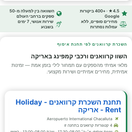
4.5★ · +400 ביקורות
השוואה בין למעלה מ-50
Google
ספקים ברחבי העולם
מחירים סופיים, ללא
שירות אנושי, 7 ימים
עמלות נסתרות
בשבוע
השכרת קרוואנים לפי תחנת איסוף
השוו קרוואנים ורכבי קמפינג באריקה
מלאי אמיתי מהספקים עם תמחור לילי בזמן אמת — זמינות
אמיתית, מחירים אמיתיים ושירות מקצועי.
תחנת השכרת קרוואנים - Holiday
Rent - אריקה
Aeropuerto International Chacalluta
4 קטגוריות קרוואנים בתחנה זו
שעות איסוף: א׳–ה׳ 08:00–17:30 · שבת 08:00–13:00 · ראשון