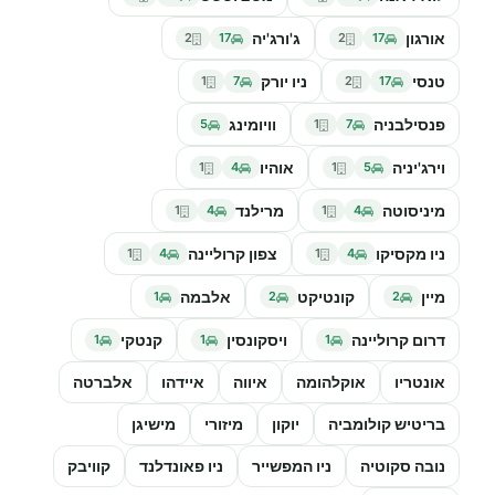
אורגון
ג'ורג'יה
2
17
2
17
טנסי
ניו יורק
1
7
2
17
פנסילבניה
וויומינג
5
1
7
וירג'יניה
אוהיו
1
4
1
5
מיניסוטה
מרילנד
1
4
1
4
ניו מקסיקו
צפון קרוליינה
1
4
1
4
מיין
קונטיקט
אלבמה
1
2
2
דרום קרוליינה
ויסקונסין
קנטקי
1
1
1
אונטריו
אוקלהומה
איווה
איידהו
אלברטה
בריטיש קולומביה
יוקון
מיזורי
מישיגן
נובה סקוטיה
ניו המפשייר
ניו פאונדלנד
קוויבק