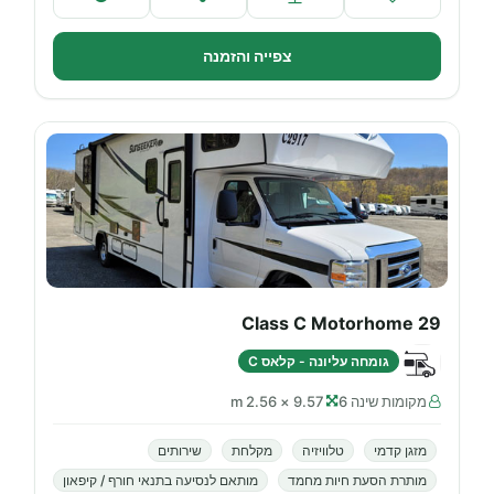
צפייה והזמנה
29 Class C Motorhome
גומחה עליונה - קלאס C
מקומות שינה 6
9.57 × 2.56 m
מזגן קדמי
טלוויזיה
מקלחת
שירותים
מותרת הסעת חיות מחמד
מותאם לנסיעה בתנאי חורף / קיפאון