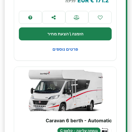
€ EUR
171.2
ללילה
הזמנה \ הצעת מחיר
פרטים נוספים
Caravan 6 berth - Automatic
גומחה עליונה - קלאס C