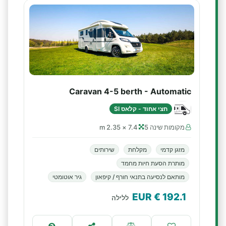
Caravan 4-5 berth - Automatic
חצי אחוד - קלאס SI
מקומות שינה 5
7.4 × 2.35 m
מזגן קדמי
מקלחת
שירותים
מותרת הסעת חיות מחמד
מותאם לנסיעה בתנאי חורף / קיפאון
גיר אוטומטי
€ EUR
192.1
ללילה