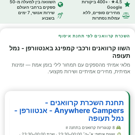
4.5★ · +400 ביקורות
השוואה בין למעלה מ-50
Google
ספקים ברחבי העולם
מחירים סופיים, ללא
שירות אנושי, 7 ימים
עמלות נסתרות
בשבוע
השכרת קרוואנים לפי תחנת איסוף
השוו קרוואנים ורכבי קמפינג באנטוורפן - נמל
תעופה
מלאי אמיתי מהספקים עם תמחור לילי בזמן אמת — זמינות
אמיתית, מחירים אמיתיים ושירות מקצועי.
תחנת השכרת קרוואנים -
Anywhere Campers - אנטוורפן -
נמל תעופה
8 קטגוריות קרוואנים בתחנה זו
שעות איסוף: א׳–ה׳ 00:00–23:30 · שבת 00:00–23:30 ·