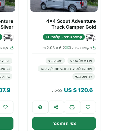
enture
4x4 Scout Adventure
Silver
Truck Camper Gold
קמפר טנדר - קלאס TC
מקומות שינה 3
6.2 × 2.03 m
מקומות
ארבע על ארבע
מזגן קדמי
ארבע ע
מותאם לנסיעה בתנאי חורף / קיפאון
מותאם 
גיר אוטומטי
גיר אוט
07.9
$ US
120.6
ללילה
צפייה והזמנה