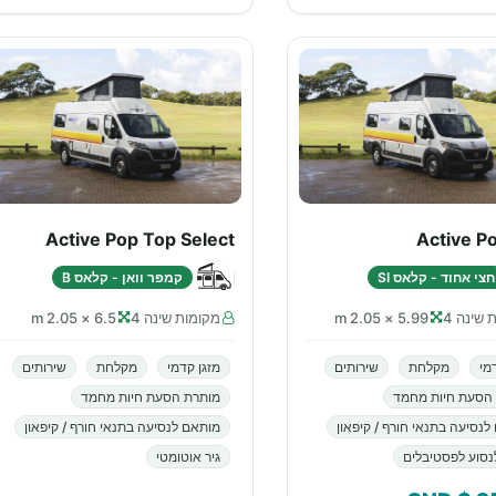
Active Pop Top Select
Active P
חצי אחוד - קלאס SI
קמפר וואן - קלאס B
 שינה 4
5.99 × 2.05 m
מקומות שינה 4
6.5 × 2.05 m
מי
מקלחת
שירותים
מזגן קדמי
מקלחת
שירותים
הסעת חיות מחמד
מותרת הסעת חיות מחמד
לנסיעה בתנאי חורף / קיפאון
מותאם לנסיעה בתנאי חורף / קיפאון
נסוע לפסטיבלים
גיר אוטומטי