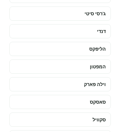
ג'רסי סיטי
דנדי
הליפקס
המפטון
וילה פארק
סאסקס
סקוויל