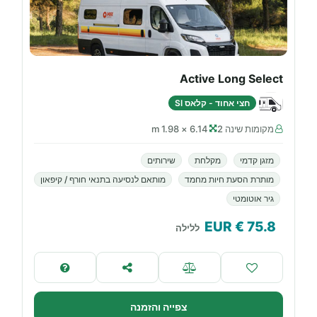
Active Long Select
חצי אחוד - קלאס SI
מקומות שינה 2
6.14 × 1.98 m
מזגן קדמי
מקלחת
שירותים
מותרת הסעת חיות מחמד
מותאם לנסיעה בתנאי חורף / קיפאון
גיר אוטומטי
€ EUR
75.8
ללילה
צפייה והזמנה