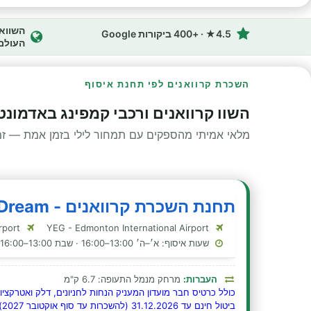
4.5★ · +400 ביקורות Google
העולם
השכרת קרוואנים לפי תחנת איסוף
השוו קרוואנים ורכבי קמפינג באדמונטו
מלאי אמיתי מהספקים עם תמחור לילי בזמן אמת — זמינ
תחנת השכרת קרוואנים - CanaDream - אדמונטון
Edmonton Municipal Airport
YEG - Edmonton International Airport
שעות איסוף: א׳–ה׳ 13:00–16:00 · שבת 13:00–16:00 · ראשון 13:00–16:00
העברות:
מרחק מנמל התעופה: 6.7 ק"מ
כולל כרטיס חבר מועדון המעניק הנחות לחניונים, דלק ואטרקציו
ביטול חינם עד 31.12.2026 (להשכרות עד סוף אוקטובר 2027)