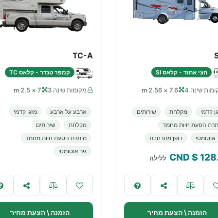
TC-A
חצי אחוד - קלאס SI
קמפר טנדר - קלאס TC
מות שינה 4
7.6 × 2.56 m
מקומות שינה 3
7 × 2.5 m
ן קדמי
מקלחת
שירותים
ארבע על ארבע
מזגן קדמי
תרת הסעת חיות מחמד
מקלחת
שירותים
 אוטומטי
דופן מתרחבת
מותרת הסעת חיות מחמד
גיר אוטומטי
$ CND
128
ללילה
הזמנה \ הצעת מחיר
הזמנה \ הצעת מחיר