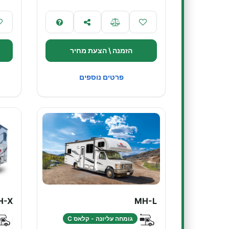
הזמנה \ הצעת מחיר
פרטים נוספים
H-X
MH-L
גומחה עליונה - קלאס C