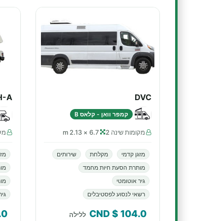
H-A
DVC
קמפר וואן - קלאס B
מקומות שינה 2
6.7 × 2.13 m
מקו
מזגן קדמי
מקלחת
שירותים
מזג
מותרת הסעת חיות מחמד
מו
גיר אוטומטי
מות
רשאי לנסוע לפסטיבלים
גיר
.0
$ CND
104.0
ללילה