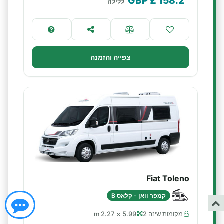
£ GBP
158.2
ללילה
צפייה והזמנה
Fiat Toleno
קמפר וואן - קלאס B
מקומות שינה 2
5.99 × 2.27 m