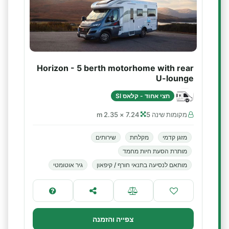
Horizon - 5 berth motorhome with rear
U-lounge
חצי אחוד - קלאס SI
מקומות שינה 5
7.24 × 2.35 m
מזגן קדמי
מקלחת
שירותים
מותרת הסעת חיות מחמד
מותאם לנסיעה בתנאי חורף / קיפאון
גיר אוטומטי
צפייה והזמנה