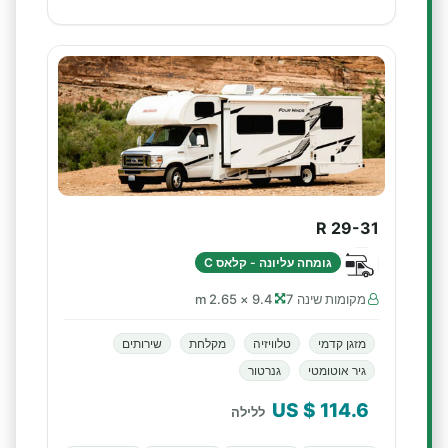
R 29-31
גומחה עליונה - קלאס C
מקומות שינה 7
9.4 × 2.65 m
מזגן קדמי
טלוויזיה
מקלחת
שירותים
גיר אוטומטי
גנרטור
$ US
114.6
ללילה