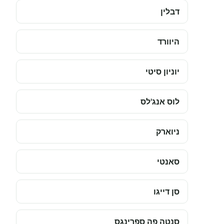
דבלין
היוורד
יוניון סיטי
לוס אנג'לס
ניוארק
סאנטי
סן דייגו
סנטה פה ספרינגס