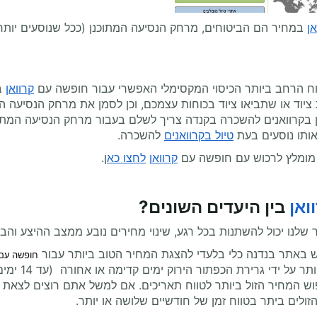
אן
במחיר הם הביטוחים, מרחק הנסיעה המתוכנן (ככל שנוסעים יותר כ
טוח הרחב ביותר הכיסוי המקסימלי האפשרי עבור חופשה עם
קרוואן
בא
יוד או שתביאו ציוד בכוחות עצמכם, וכן לסמן את מרחק הנסיעה הר
ן בקרוואנים להשכרה בקנדה צריך לשלם בעבור מרחק הנסיעה המתוכנ
אותו נוסעים בעת
טיול בקרוואנים
להשכרה.
 מומלץ לרכוש עם חופשה עם
קרוואן
לחצו כא
ן.
ואן
בין היעדים השונים?
שלנו יכול להשתנות בכל רגע, שינוי מחירים נובע ממצב ההיצע והב
 באתר בנדנה כלי בלעדי להצגת המחיר הטוב ביותר עבור
חופשה עם
רירת הכפתור הירוק ימים קדימה או אחורה (עד 14 ימים קדימה או אחורה ) והמחירים מייד ישתנו בהתאם.
זולים ביתר בטווח זמן של חודשיים שלושה או יותר.